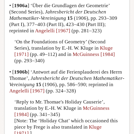
•
[
1906a
]
‘Über die Grundlagen der Geometrie’
(Second Series),
Jahresbericht der Deutschen
Mathematiker-Vereinigung
15
(1906), pp. 293–309
(Part I), 377–403 (Part II), 423–430 (Part III);
reprinted in
Angelelli [1967]
(pp. 281–323)
‘On the Foundations of Geometry’ (Second
Series), translation by E.-H. W. Kluge in
Kluge
[1971]
(pp. 49–112) and in
McGuinness [1984]
(pp. 293–340)
•
[
1906b
]
‘Antwort auf die Ferienplauderei des Herrn
Thomae’,
Jahresbericht der Deutschen Mathematiker-
Vereinigung
15
(1906), pp. 586–590; reprinted in
Angelelli [1967]
(pp. 324–328)
‘Reply to Mr. Thomae's Holiday Causerie’,
translation by E.-H. W. Kluge in
McGuinness
[1984]
(pp. 341–345)
[Note: The ‘Holiday Chat’ which occasioned this
piece by Frege is also translated in
Kluge
[1971]
.]