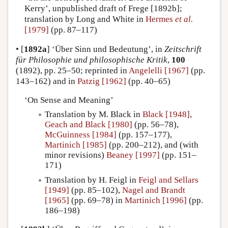
Kerry’, unpublished draft of Frege [1892b];
translation by Long and White in
Hermes
et al.
[1979]
(pp. 87–117)
•
[
1892a
]
‘Über Sinn und Bedeutung’, in
Zeitschrift
für Philosophie und philosophische Kritik
,
100
(1892), pp. 25–50; reprinted in
Angelelli [1967]
(pp.
143–162) and in
Patzig [1962]
(pp. 40–65)
‘On Sense and Meaning’
Translation by M. Black in
Black [1948]
,
Geach and Black [1980]
(pp. 56–78),
McGuinness [1984]
(pp. 157–177),
Martinich [1985]
(pp. 200–212), and (with
minor revisions)
Beaney [1997]
(pp. 151–
171)
Translation by H. Feigl in
Feigl and Sellars
[1949]
(pp. 85–102),
Nagel and Brandt
[1965]
(pp. 69–78) in
Martinich [1996]
(pp.
186–198)