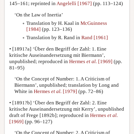
145–161; reprinted in
Angelelli [1967]
(pp. 113–124)
‘On the Law of Inertia’
Translation by H. Kaal in
McGuinness
[1984]
(pp. 123–136)
Translation by R. Rand in
Rand [1961]
•
[1891?a]
‘Über den Begriff der Zahl: 1. Eine
kritische Auseinandersetzung mit Biermann’,
unpublished; reproduced in
Hermes
et al.
[1969]
(pp.
81–95)
‘On the Concept of Number: 1. A Criticism of
Biermann’, unpublished; translation by Long and
White in
Hermes
et al.
[1979]
(pp. 72–86)
•
[1891?b]
‘Über den Begriff der Zahl: 2. Eine
kritische Auseinandersetzung mit Kerry’, unpublished
draft of Frege [1892b]; reproduced in
Hermes
et al.
[1969]
(pp. 96–127)
‘On the Concept of Number: 2. A Criticism of