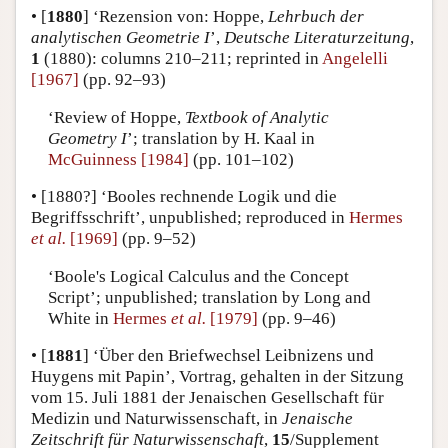
•
[
1880
]
‘Rezension von: Hoppe,
Lehrbuch der
analytischen Geometrie I
’,
Deutsche Literaturzeitung
,
1
(1880): columns 210–211;
reprinted in
Angelelli
[1967]
(pp. 92–93)
‘Review of Hoppe,
Textbook of Analytic
Geometry I
’; translation by H. Kaal in
McGuinness [1984]
(pp. 101–102)
•
[1880?]
‘Booles rechnende Logik und die
Begriffsschrift’, unpublished; reproduced in
Hermes
et al.
[1969]
(pp. 9–52)
‘Boole's Logical Calculus and the Concept
Script’; unpublished; translation by Long and
White in
Hermes
et al.
[1979]
(pp. 9–46)
•
[
1881
]
‘Über den Briefwechsel Leibnizens und
Huygens mit Papin’, Vortrag, gehalten in der Sitzung
vom 15. Juli 1881 der Jenaischen Gesellschaft für
Medizin und Naturwissenschaft, in
Jenaische
Zeitschrift für Naturwissenschaft
,
15
/Supplement