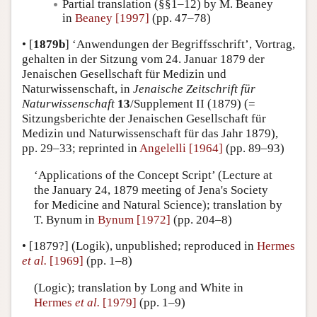
Partial translation (§§1–12) by M. Beaney
in
Beaney [1997]
(pp. 47–78)
•
[
1879b
]
‘Anwendungen der Begriffsschrift’, Vortrag,
gehalten in der Sitzung vom 24. Januar 1879 der
Jenaischen Gesellschaft für Medizin und
Naturwissenschaft, in
Jenaische Zeitschrift für
Naturwissenschaft
13
/Supplement II (1879) (=
Sitzungsberichte der Jenaischen Gesellschaft für
Medizin und Naturwissenschaft für das Jahr 1879),
pp. 29–33; reprinted in
Angelelli [1964]
(pp. 89–93)
‘Applications of the Concept Script’ (Lecture at
the January 24, 1879 meeting of Jena's Society
for Medicine and Natural Science); translation by
T. Bynum in
Bynum [1972]
(pp. 204–8)
•
[1879?]
(Logik), unpublished; reproduced in
Hermes
et al.
[1969]
(pp. 1–8)
(Logic); translation by Long and White in
Hermes
et al.
[1979]
(pp. 1–9)