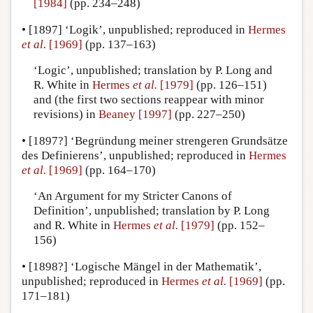
[1984]
(pp. 234–248)
•
[1897]
‘Logik’, unpublished; reproduced in
Hermes
et al.
[1969]
(pp. 137–163)
‘Logic’, unpublished; translation by P. Long and
R. White in
Hermes
et al.
[1979]
(pp. 126–151)
and (the first two sections reappear with minor
revisions) in
Beaney [1997]
(pp. 227–250)
•
[1897?]
‘Begründung meiner strengeren Grundsätze
des Definierens’, unpublished; reproduced in
Hermes
et al.
[1969]
(pp. 164–170)
‘An Argument for my Stricter Canons of
Definition’, unpublished; translation by P. Long
and R. White in
Hermes
et al.
[1979]
(pp. 152–
156)
•
[1898?]
‘Logische Mängel in der Mathematik’,
unpublished; reproduced in
Hermes
et al.
[1969]
(pp.
171–181)