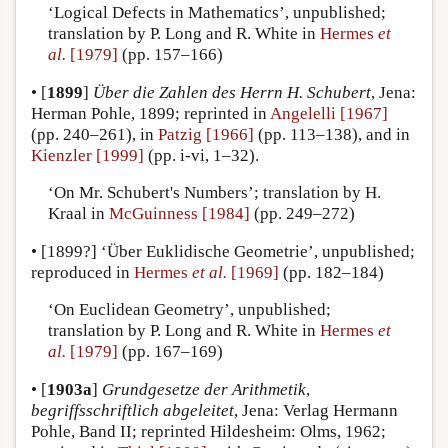
‘Logical Defects in Mathematics’, unpublished;
translation by P. Long and R. White in
Hermes
et
al.
[1979]
(pp. 157–166)
•
[
1899
]
Über die Zahlen des Herrn H. Schubert
, Jena:
Herman Pohle, 1899; reprinted in
Angelelli [1967]
(pp. 240–261), in
Patzig [1966]
(pp. 113–138), and in
Kienzler [1999]
(pp. i-vi, 1–32).
‘On Mr. Schubert's Numbers’; translation by H.
Kraal in
McGuinness [1984]
(pp. 249–272)
•
[1899?]
‘Über Euklidische Geometrie’, unpublished;
reproduced in
Hermes
et al.
[1969]
(pp. 182–184)
‘On Euclidean Geometry’, unpublished;
translation by P. Long and R. White in
Hermes
et
al.
[1979]
(pp. 167–169)
•
[
1903a
]
Grundgesetze der Arithmetik
,
begriffsschriftlich abgeleitet
, Jena: Verlag Hermann
Pohle, Band II; reprinted Hildesheim: Olms, 1962;