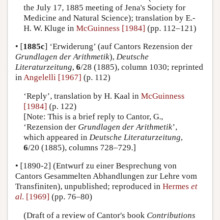
the July 17, 1885 meeting of Jena's Society for
Medicine and Natural Science); translation by E.-
H. W. Kluge in
McGuinness [1984]
(pp. 112–121)
•
[
1885c
]
‘Erwiderung’ (auf Cantors Rezension der
Grundlagen der Arithmetik
),
Deutsche
Literaturzeitung
,
6
/28 (1885), column 1030; reprinted
in
Angelelli [1967]
(p. 112)
‘Reply’, translation by H. Kaal in
McGuinness
[1984]
(p. 122)
[Note: This is a brief reply to Cantor, G.,
‘Rezension der
Grundlagen der Arithmetik
’,
which appeared in
Deutsche Literaturzeitung
,
6
/20 (1885), columns 728–729.]
•
[1890-2]
(Entwurf zu einer Besprechung von
Cantors Gesammelten Abhandlungen zur Lehre vom
Transfiniten), unpublished; reproduced in
Hermes
et
al.
[1969]
(pp. 76–80)
(Draft of a review of Cantor's book
Contributions