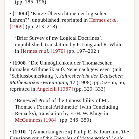
(pp. 185–196)
•
[1906f]
‘Kurze Übersicht meiner logischen
Lehren?’, unpublished; reprinted in
Hermes
et al.
[1969]
(pp. 213–218)
‘Brief Survey of my Logical Doctrines’,
unpublished; translation by P. Long and R. White
in
Hermes
et al.
[1979]
(pp. 197–202 )
•
[
1908
]
‘Die Unmöglichkeit der Thomaeschen
formalen Arithmetik aufs Neue nachgewiesen’ (mit
‘Schlussbemerkung’),
Jahresbericht der Deutschen
Mathematiker-Vereinigung
17
(1908), pp. 52–55, 56;
reprinted in
Angelelli [1967]
(pp. 329–333)
‘Renewed Proof of the Impossibility of Mr.
Thomae's Formal Arithmetic’ (with Concluding
Remarks), translation by E.-H. W. Kluge in
McGuinness [1984]
(pp. 346–350)
•
[
1910
]
‘(Anmerkungen zu) Philip E. B. Jourdain,
The
Development of the Theories of Mathematical Logic