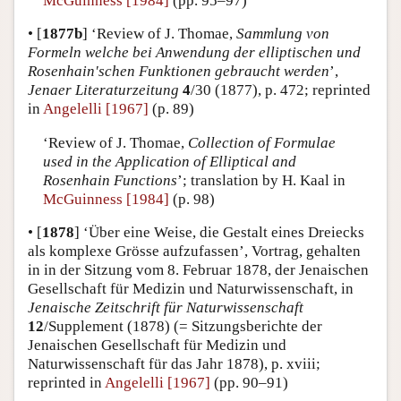
McGuinness [1984]
(pp. 95–97)
•
[
1877b
]
‘Review of J. Thomae,
Sammlung von
Formeln welche bei Anwendung der elliptischen und
Rosenhain'schen Funktionen gebraucht werden
’,
Jenaer Literaturzeitung
4
/30 (1877), p. 472; reprinted
in
Angelelli [1967]
(p. 89)
‘Review of J. Thomae,
Collection of Formulae
used in the Application of Elliptical and
Rosenhain Functions
’; translation by H. Kaal in
McGuinness [1984]
(p. 98)
•
[
1878
]
‘Über eine Weise, die Gestalt eines Dreiecks
als komplexe Grösse aufzufassen’, Vortrag, gehalten
in in der Sitzung vom 8. Februar 1878, der Jenaischen
Gesellschaft für Medizin und Naturwissenschaft, in
Jenaische Zeitschrift für Naturwissenschaft
12
/Supplement (1878) (= Sitzungsberichte der
Jenaischen Gesellschaft für Medizin und
Naturwissenschaft für das Jahr 1878), p. xviii;
reprinted in
Angelelli [1967]
(pp. 90–91)