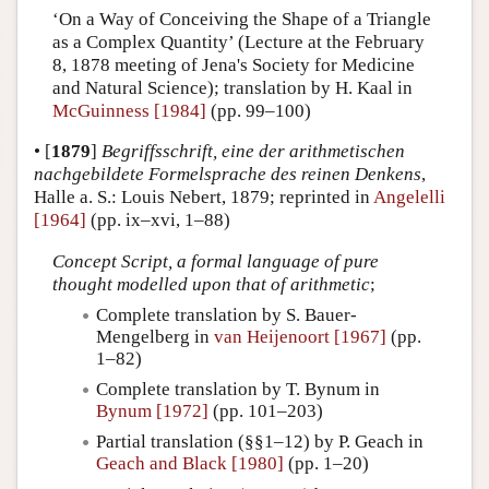
‘On a Way of Conceiving the Shape of a Triangle
as a Complex Quantity’ (Lecture at the February
8, 1878 meeting of Jena's Society for Medicine
and Natural Science); translation by H. Kaal in
McGuinness [1984]
(pp. 99–100)
•
[
1879
]
Begriffsschrift, eine der arithmetischen
nachgebildete Formelsprache des reinen Denkens
,
Halle a. S.: Louis Nebert, 1879; reprinted in
Angelelli
[1964]
(pp. ix–xvi, 1–88)
Concept Script, a formal language of pure
thought modelled upon that of arithmetic
;
Complete translation by S. Bauer-
Mengelberg in
van Heijenoort [1967]
(pp.
1–82)
Complete translation by T. Bynum in
Bynum [1972]
(pp. 101–203)
Partial translation (§§1–12) by P. Geach in
Geach and Black [1980]
(pp. 1–20)