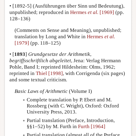
•
[1892-5]
(Ausführungen über Sinn und Bedeutung),
unpublished; reproduced in
Hermes
et al.
[1969]
(pp.
128–136)
(Comments on Sense and Meaning), unpublished;
translation by Long and White in
Hermes
et al.
[1979]
(pp. 118–125)
•
[
1893
]
Grundgesetze der Arithmetik
,
begriffsschriftlich abgeleitet
, Jena: Verlag Hermann
Pohle, Band I; reprinted Hildesheim: Olms, 1962;
reprinted in
Thiel [1998]
, with Corrigenda (six pages)
and some textual criticism.
Basic Laws of Arithmetic
(Volume I)
Complete translation by P. Ebert and M.
Rossberg (with C. Wright), Oxford: Oxford
University Press, 2013.
Partial translation (Preface, Introduction,
§§1–52) by M. Furth in
Furth [1964]
Partial translation (almost all of the Preface,