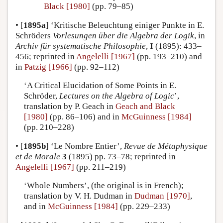
Black [1980]
(pp. 79–85)
•
[
1895a
]
‘Kritische Beleuchtung einiger Punkte in E.
Schröders
Vorlesungen über die Algebra der Logik
, in
Archiv für systematische Philosophie
,
I
(1895): 433–
456; reprinted in
Angelelli [1967]
(pp. 193–210) and
in
Patzig [1966]
(pp. 92–112)
‘A Critical Elucidation of Some Points in E.
Schröder,
Lectures on the Algebra of Logic
’,
translation by P. Geach in
Geach and Black
[1980]
(pp. 86–106) and in
McGuinness [1984]
(pp. 210–228)
•
[
1895b
]
‘Le Nombre Entier’,
Revue de Métaphysique
et de Morale
3
(1895) pp. 73–78; reprinted in
Angelelli [1967]
(pp. 211–219)
‘Whole Numbers’, (the original is in French);
translation by V. H. Dudman in
Dudman [1970]
,
and in
McGuinness [1984]
(pp. 229–233)