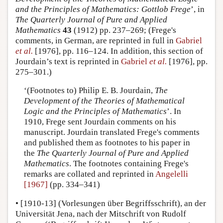
and the Principles of Mathematics: Gottlob Frege
’, in
The Quarterly Journal of Pure and Applied
Mathematics
43
(1912) pp. 237–269; (Frege's
comments, in German, are reprinted in full in
Gabriel
et al.
[1976], pp. 116–124. In addition, this section of
Jourdain’s text is reprinted in
Gabriel
et al.
[1976], pp.
275–301.)
‘(Footnotes to) Philip E. B. Jourdain,
The
Development of the Theories of Mathematical
Logic and the Principles of Mathematics
’. In
1910, Frege sent Jourdain comments on his
manuscript. Jourdain translated Frege's comments
and published them as footnotes to his paper in
the
The Quarterly Journal of Pure and Applied
Mathematics
. The footnotes containing Frege's
remarks are collated and reprinted in
Angelelli
[1967]
(pp. 334–341)
•
[1910-13]
(Vorlesungen über Begriffsschrift), an der
Universität Jena, nach der Mitschrift von Rudolf