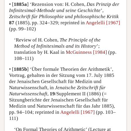
•
[
1885a
]
‘Rezension von: H. Cohen,
Das Prinzip der
Infinitesimal-Methode und seine Geschichte
’,
Zeitschrift für Philosophie und philosophische Kritik
87
(1885), pp. 324–329; reprinted in
Angelelli [1967]
(pp. 99–102)
‘Review of H. Cohen,
The Principle of the
Method of Infinitesimals and its History
’;
translation by H. Kaal in
McGuinness [1984]
(pp.
108–111)
•
[
1885b
]
‘Über formale Theorien der Arithmetik’,
Vortrag, gehalten in der Sitzung vom 17. July 1885
der Jenaischen Gesellschaft für Medizin und
Naturwissenschaft, in
Jenaische Zeitschrift für
Naturwissenschaft
,
19
/Supplement II (1886) (=
Sitzungberichte der Jenaischen Gesellschaft für
Medizin und Naturwissenschaft für das Jahr 1885),
pp. 94–104; reprinted in
Angelelli [1967]
(pp. 103–
111)
‘On Formal Theories of Arithmetic’ (Lecture at