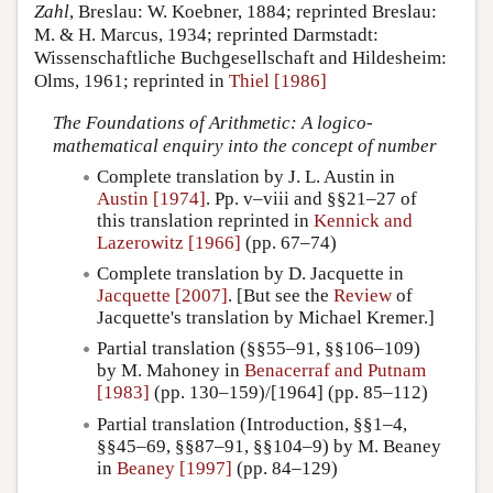
Zahl
, Breslau: W. Koebner, 1884; reprinted Breslau:
M. & H. Marcus, 1934; reprinted Darmstadt:
Wissenschaftliche Buchgesellschaft and Hildesheim:
Olms, 1961; reprinted in
Thiel [1986]
The Foundations of Arithmetic: A logico-
mathematical enquiry into the concept of number
Complete translation by J. L. Austin in
Austin [1974]
. Pp. v–viii and §§21–27 of
this translation reprinted in
Kennick and
Lazerowitz [1966]
(pp. 67–74)
Complete translation by D. Jacquette in
Jacquette [2007]
. [But see the
Review
of
Jacquette's translation by Michael Kremer.]
Partial translation (§§55–91, §§106–109)
by M. Mahoney in
Benacerraf and Putnam
[1983]
(pp. 130–159)/[1964] (pp. 85–112)
Partial translation (Introduction, §§1–4,
§§45–69, §§87–91, §§104–9) by M. Beaney
in
Beaney [1997]
(pp. 84–129)