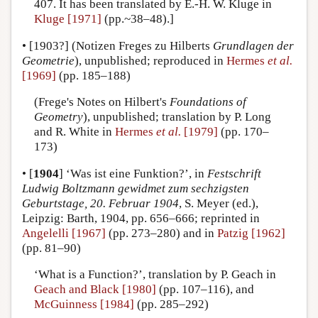
407. It has been translated by E.-H. W. Kluge in
Kluge [1971]
(pp.~38–48).]
•
[1903?]
(Notizen Freges zu Hilberts
Grundlagen der
Geometrie
), unpublished; reproduced in
Hermes
et al.
[1969]
(pp. 185–188)
(Frege's Notes on Hilbert's
Foundations of
Geometry
), unpublished; translation by P. Long
and R. White in
Hermes
et al.
[1979]
(pp. 170–
173)
•
[
1904
]
‘Was ist eine Funktion?’, in
Festschrift
Ludwig Boltzmann gewidmet zum sechzigsten
Geburtstage, 20. Februar 1904
, S. Meyer (ed.),
Leipzig: Barth, 1904, pp. 656–666; reprinted in
Angelelli [1967]
(pp. 273–280) and in
Patzig [1962]
(pp. 81–90)
‘What is a Function?’, translation by P. Geach in
Geach and Black [1980]
(pp. 107–116), and
McGuinness [1984]
(pp. 285–292)