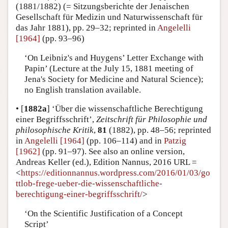
(1881/1882) (= Sitzungsberichte der Jenaischen
Gesellschaft für Medizin und Naturwissenschaft für
das Jahr 1881), pp. 29–32; reprinted in
Angelelli
[1964]
(pp. 93–96)
‘On Leibniz's and Huygens’ Letter Exchange with
Papin’ (Lecture at the July 15, 1881 meeting of
Jena's Society for Medicine and Natural Science);
no English translation available.
•
[
1882a
]
‘Über die wissenschaftliche Berechtigung
einer Begriffsschrift’,
Zeitschrift für Philosophie und
philosophische Kritik
,
81
(1882), pp. 48–56; reprinted
in
Angelelli [1964]
(pp. 106–114) and in
Patzig
[1962]
(pp. 91–97). See also an online version,
Andreas Keller (ed.), Edition Nannus, 2016 URL =
<
https://editionnannus.wordpress.com/2016/01/03/go
ttlob-frege-ueber-die-wissenschaftliche-
berechtigung-einer-begriffsschrift/
>
‘On the Scientific Justification of a Concept
Script’