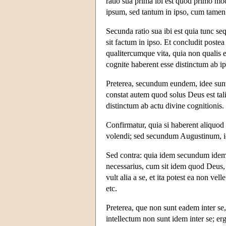
ratio sua prima ibi est quod primo mo
ipsum, sed tantum in ipso, cum tamen o
Secunda ratio sua ibi est quia tunc s
sit factum in ipso. Et concludit postea
qualitercumque vita, quia non qualis es
cognite haberent esse distinctum ab ip
Preterea, secundum eundem, idee sunt
constat autem quod solus Deus est tal
distinctum ab actu divine cognitionis.
Confirmatur, quia si haberent aliquod 
volendi; sed secundum Augustinum, id
Sed contra: quia idem secundum idem n
necessarius, cum sit idem quod Deus,
vult alia a se, et ita potest ea non vel
etc.
Preterea, que non sunt eadem inter se, 
intellectum non sunt idem inter se; er