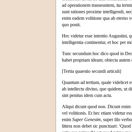
ad operationem transeuntem, ita termi
sunt rationes proxime intelligendi, n
enim eadem volitione qua ab eterno vol
quo ponit.
Hec videtur esse intentio Augustini, 
intelligentia continentur, et hoc per 
Tunc secundum hoc dico quod in Deo su
habet propriam ideam; obiecta autem co
[Tertia quaestio secundi articuli]
Quantum ad tertium, quale videlicet e
ab intellectu divino, que quidem, ut di
sint penitus idem cum actu.
Aliqui dicunt quod non. Dicunt enim quo
vel volitionis. Et hec etiam videtur e
enim
Super Genesim
, super illo verb
littera non debet sic punctuari: ‘Quod 