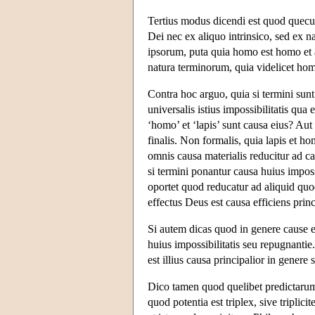
Tertius modus dicendi est quod quecum
Dei nec ex aliquo intrinsico, sed ex 
ipsorum, puta quia homo est homo et 
natura terminorum, quia videlicet hom
Contra hoc arguo, quia si termini sunt 
universalis istius impossibilitatis qua
‘homo’ et ‘lapis’ sunt causa eius? Aut 
finalis. Non formalis, quia lapis et h
omnis causa materialis reducitur ad c
si termini ponantur causa huius imposs
oportet quod reducatur ad aliquid quo
effectus Deus est causa efficiens princ
Si autem dicas quod in genere cause ef
huius impossibilitatis seu repugnant
est illius causa principalior in genere 
Dico tamen quod quelibet predictarum 
quod potentia est triplex, sive triplic