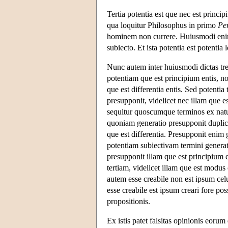
Tertia potentia est que nec est princip
qua loquitur Philosophus in primo
Pe
hominem non currere. Huiusmodi enim
subiecto. Et ista potentia est potentia 
Nunc autem inter huiusmodi dictas tres
potentiam que est principium entis, n
que est differentia entis. Sed potenti
presupponit, videlicet nec illam que e
sequitur quoscumque terminos ex natur
quoniam generatio presupponit duplic
que est differentia. Presupponit enim g
potentiam subiectivam termini generat
presupponit illam que est principium e
tertiam, videlicet illam que est modus
autem esse creabile non est ipsum cel
esse creabile est ipsum creari fore po
propositionis.
Ex istis patet falsitas opinionis eoru