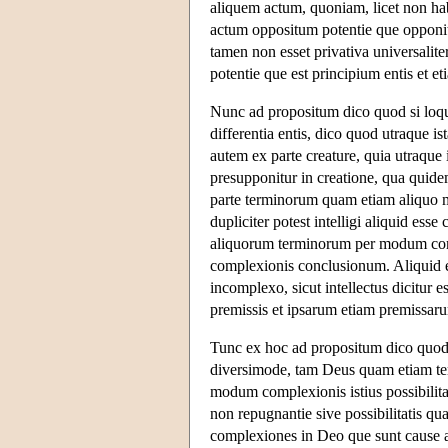
aliquem actum, quoniam, licet non ha
actum oppositum potentie que opponitu
tamen non esset privativa universalit
potentie que est principium entis et et
Nunc ad propositum dico quod si loquam
differentia entis, dico quod utraque i
autem ex parte creature, quia utraque 
presupponitur in creatione, qua quidem
parte terminorum quam etiam aliquo m
dupliciter potest intelligi aliquid e
aliquorum terminorum per modum compl
complexionis conclusionum. Aliquid e
incomplexo, sicut intellectus dicitur e
premissis et ipsarum etiam premissar
Tunc ex hoc ad propositum dico quod is
diversimode, tam Deus quam etiam ter
modum complexionis istius possibilita
non repugnantie sive possibilitatis 
complexiones in Deo que sunt cause a