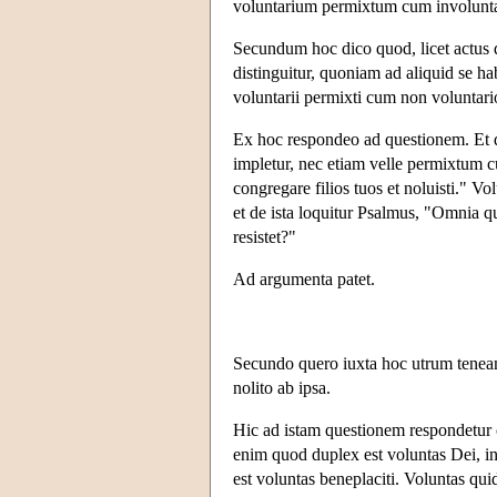
voluntarium permixtum cum involuntar
Secundum hoc dico quod, licet actus di
distinguitur, quoniam ad aliquid se h
voluntarii permixti cum non voluntario,
Ex hoc respondeo ad questionem. Et 
impletur, nec etiam velle permixtum c
congregare filios tuos et noluisti." V
et de ista loquitur Psalmus, "Omnia q
resistet?"
Ad argumenta patet.
Secundo quero iuxta hoc utrum tenea
nolito ab ipsa.
Hic ad istam questionem respondetur c
enim quod duplex est voluntas Dei, in
est voluntas beneplaciti. Voluntas qui