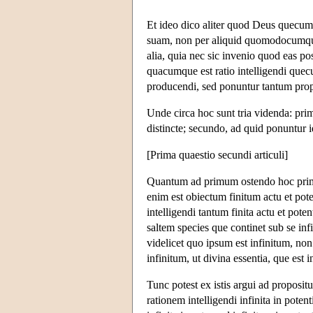
Et ideo dico aliter quod Deus quecumqu
suam, non per aliquid quomodocumque a
alia, quia nec sic invenio quod eas p
quacumque est ratio intelligendi quecu
producendi, sed ponuntur tantum propt
Unde circa hoc sunt tria videnda: pri
distincte; secundo, ad quid ponuntur id
[Prima quaestio secundi articuli]
Quantum ad primum ostendo hoc primo 
enim est obiectum finitum actu et poten
intelligendi tantum finita actu et poten
saltem species que continet sub se infin
videlicet quo ipsum est infinitum, non a
infinitum, ut divina essentia, que est in
Tunc potest ex istis argui ad proposit
rationem intelligendi infinita in poten