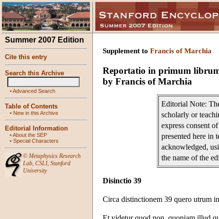
Summer 2007 Edition
Supplement to
Francis of Marchia
Cite this entry
Reportatio in primum libru
Search this Archive
by Francis of Marchia
•
Advanced Search
Editorial Note: Th
Table of Contents
•
New in this Archive
scholarly or teach
express consent of 
Editorial Information
•
About the SEP
presented here in 
•
Special Characters
acknowledged, usin
©
Metaphysics Research
the name of the edi
Lab
,
CSLI
,
Stanford
University
Disinctio 39
Circa distinctionem 39 quero utrum in 
Et videtur quod non, quoniam illud qu