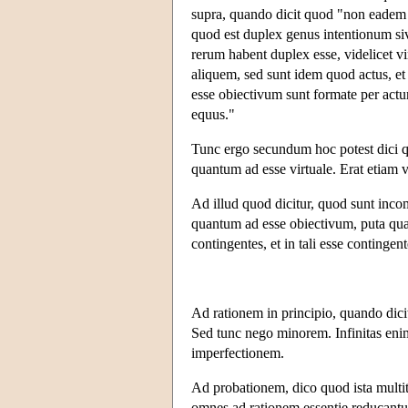
supra, quando dicit quod "non eadem r
quod est duplex genus intentionum siv
rerum habent duplex esse, videlicet v
aliquem, sed sunt idem quod actus, et
esse obiectivum sunt formate per act
equus."
Tunc ergo secundum hoc potest dici quo
quantum ad esse virtuale. Erat etiam v
Ad illud quod dicitur, quod sunt inco
quantum ad esse obiectivum, puta qua
contingentes, et in tali esse contingen
Ad rationem in principio, quando dic
Sed tunc nego minorem. Infinitas eni
imperfectionem.
Ad probationem, dico quod ista multit
omnes ad rationem essentie reducantu