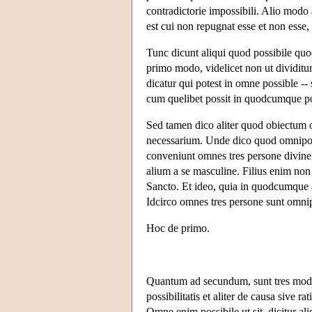
contradictorie impossibili. Alio modo 
est cui non repugnat esse et non esse,
Tunc dicunt aliqui quod possibile qu
primo modo, videlicet non ut dividitu
dicatur qui potest in omne possible --
cum quelibet possit in quodcumque po
Sed tamen dico aliter quod obiectum o
necessarium. Unde dico quod omnipoten
conveniunt omnes tres persone divine
alium a se masculine. Filius enim non
Sancto. Et ideo, quia in quodcumque 
Idcirco omnes tres persone sunt omni
Hoc de primo.
Quantum ad secundum, sunt tres modi 
possibilitatis et aliter de causa sive 
Omne enim possibile ut sit, dicitur ali