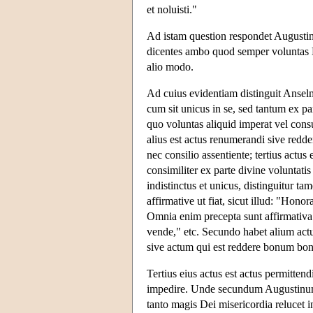
et noluisti."
Ad istam question respondet Augustinu
dicentes ambo quod semper voluntas D
alio modo.
Ad cuius evidentiam distinguit Anselm
cum sit unicus in se, sed tantum ex par
quo voluntas aliquid imperat vel consul
alius est actus renumerandi sive redd
nec consilio assentiente; tertius actus
consimiliter ex parte divine voluntatis
indistinctus et unicus, distinguitur ta
affirmative ut fiat, sicut illud: "Honor
Omnia enim precepta sunt affirmativa ve
vende," etc. Secundo habet alium ac
sive actum qui est reddere bonum bonis 
Tertius eius actus est actus permittend
impedire. Unde secundum Augustinum h
tanto magis Dei misericordia relucet 