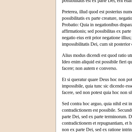
possibilitatis est ex parte Dei, erit eti
Preterea, illud quod est posterius numq
possibilitatis ex parte creature, negatio
Probatio: Quia in negationibus disparat
affirmationis; sed possibilitas ex parte
negatio eius erit prior negatione illius
impossibilitatis Dei, cum sit posterior
Alius modus dicendi est quod ratio utri
Ideo enim aliquid est possibile fieri q
facere; non autem e converso.
Et si queratur quare Deus hoc non pot
impossibile, quia tunc sic dicendo ess
facere, sed non potest quia hoc non s
Sed contra hoc arguo, quia nihil est 
contradictionem est possibile. Secund
parte Dei, sed ex parte terminorum. 
contradictionem et repugnantiam, et ho
non ex parte Dei, sed ex ratione intri