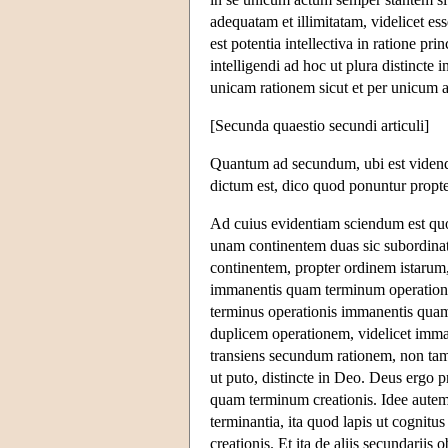
adequatam et illimitatam, videlicet ess
est potentia intellectiva in ratione pr
intelligendi ad hoc ut plura distincte i
unicam rationem sicut et per unicum ac
[Secunda quaestio secundi articuli]
Quantum ad secundum, ubi est videndu
dictum est, dico quod ponuntur propt
Ad cuius evidentiam sciendum est quod
unam continentem duas sic subordina
continentem, propter ordinem istarum,
immanentis quam terminum operationis 
terminus operationis immanentis quam
duplicem operationem, videlicet immane
transiens secundum rationem, non tam
ut puto, distincte in Deo. Deus ergo 
quam terminum creationis. Idee autem 
terminantia, ita quod lapis ut cognitus 
creationis. Et ita de aliis secundariis