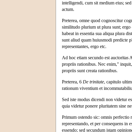
intelligendi, cum sit medium eius; sed 
actum.
Preterea, omne quod cognoscitur cogn
similitudo plurium ut plura sunt; ergo
habeat in essentia sua aliqua plura di
sunt aliud quam huiusmodi predicte pl
representantes, ergo etc.
Ad hoc etiam secundo est auctoritas 
propriis rationibus. Nec enim," inqui
propriis sunt creata rationibus.
Preterea, 6
De trinitate
, capitulo ulti
rationum viventium et incommutabili
Sed iste modus dicendi non videtur es
quia videtur ponere pluritatem sine ne
Primum ostendo sic: omnis perfectio r
representando, et per consequens in es
essendo; sed secundum istam opinionem