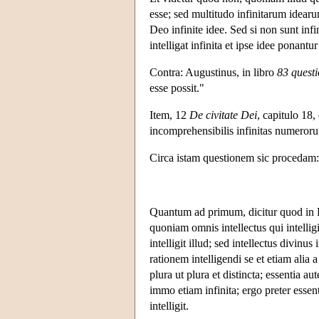
esse; sed multitudo infinitarum idear
Deo infinite idee. Sed si non sunt inf
intelligat infinita et ipse idee ponantu
Contra: Augustinus, in libro
83 quest
esse possit."
Item, 12
De civitate Dei
, capitulo 18
incomprehensibilis infinitas numeroru
Circa istam questionem sic procedam:
Quantum ad primum, dicitur quod in De
quoniam omnis intellectus qui intellig
intelligit illud; sed intellectus divinu
rationem intelligendi se et etiam alia
plura ut plura et distincta; essentia au
immo etiam infinita; ergo preter esse
intelligit.