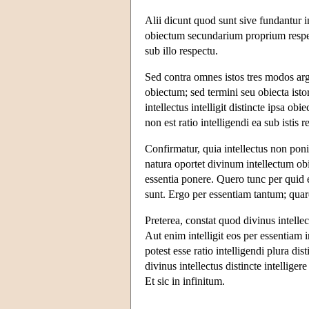
Alii dicunt quod sunt sive fundantur in
obiectum secundarium proprium respect
sub illo respectu.
Sed contra omnes istos tres modos ar
obiectum; sed termini seu obiecta isto
intellectus intelligit distincte ipsa o
non est ratio intelligendi ea sub istis r
Confirmatur, quia intellectus non pon
natura oportet divinum intellectum ob
essentia ponere. Quero tunc per quid 
sunt. Ergo per essentiam tantum; quar
Preterea, constat quod divinus intellec
Aut enim intelligit eos per essentiam 
potest esse ratio intelligendi plura di
divinus intellectus distincte intelliger
Et sic in infinitum.