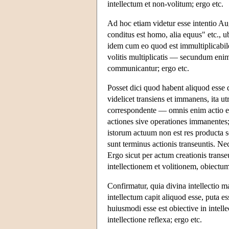
intellectum et non-volitum; ergo etc.
Ad hoc etiam videtur esse intentio Au
conditus est homo, alia equus" etc., u
idem cum eo quod est immultiplicabile; 
volitis multiplicatis — secundum enim 
communicantur; ergo etc.
Posset dici quod habent aliquod esse d
videlicet transiens et immanens, ita ut
correspondente — omnis enim actio est
actiones sive operationes immanentes
istorum actuum non est res producta s
sunt terminus actionis transeuntis. Nec
Ergo sicut per actum creationis trans
intellectionem et volitionem, obiectu
Confirmatur, quia divina intellectio m
intellectum capit aliquod esse, puta e
huiusmodi esse est obiective in intelle
intellectione reflexa; ergo etc.