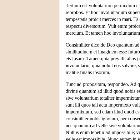
Tertium est voluntarium permixtum cu
reprobos. Et hoc involuntarium supera
tempestatis proicit merces in mari. Ta
respectu diversorum. Vult enim proice
mercium. Et tamen hoc involuntarium
Consimiliter dico de Deo quantum ad v
similitudinem et imaginem esse futuro
eis ipsam. Tamen quia previdit alios p
involuntario, quia noluit eos salvare
malitie finalis ipsorum.
Tunc ad propositum, respondeo. Ad q
divine quantum ad illud quod nobis e
sive voluntarium totaliter impermixtu
sunt illi quos tali actu impermixto vu
impermixtum, sed etiam illud quod es
consimiliter nobis ignotum, per cons
nec quantum ad velle sive voluntari
Nullus enim tenetur ad impossibile; 
velle est impossibile. Nunc autem in v