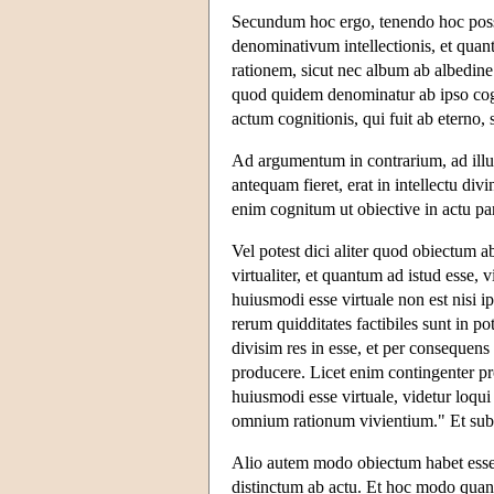
Secundum hoc ergo, tenendo hoc posse
denominativum intellectionis, et quan
rationem, sicut nec album ab albedin
quod quidem denominatur ab ipso cog
actum cognitionis, qui fuit ab eterno,
Ad argumentum in contrarium, ad ill
antequam fieret, erat in intellectu divi
enim cognitum ut obiective in actu par
Vel potest dici aliter quod obiectum ab
virtualiter, et quantum ad istud esse, 
huiusmodi esse virtuale non est nisi i
rerum quidditates factibiles sunt in p
divisim res in esse, et per consequens
producere. Licet enim contingenter p
huiusmodi esse virtuale, videtur loqu
omnium rationum vivientium." Et sub
Alio autem modo obiectum habet esse i
distinctum ab actu. Et hoc modo quant