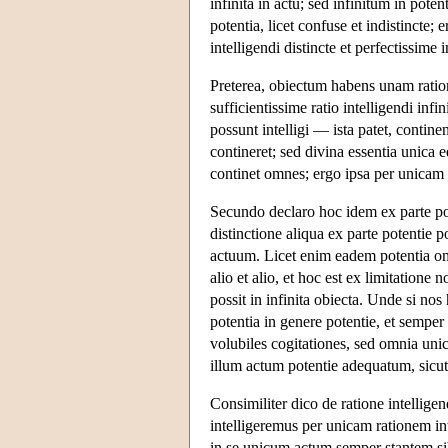
infinita in actu; sed infinitum in poten
potentia, licet confuse et indistincte; e
intelligendi distincte et perfectissime i
Preterea, obiectum habens unam ratione
sufficientissime ratio intelligendi infin
possunt intelligi — ista patet, continen
contineret; sed divina essentia unica
continet omnes; ergo ipsa per unicam r
Secundo declaro hoc idem ex parte p
distinctione aliqua ex parte potentie p
actuum. Licet enim eadem potentia om
alio et alio, et hoc est ex limitatione 
possit in infinita obiecta. Unde si no
potentia in genere potentie, et semper
volubiles cogitationes, sed omnia unic
illum actum potentie adequatum, sicut
Consimiliter dico de ratione intelligend
intelligeremus per unicam rationem intel
in se unicum actum semper stantem sib