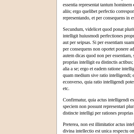
essentia representat tantum hominem et
aliis; ergo quelibet perfectio correspo
representando, et per consequens in e
Secundum, videlicet quod ponat plurit
intelligit huiusmodi perfectiones prop
aut per seipsas. Si per essentiam suam,
per consequens non oportet ponere ad i
autem dicas quod non per essentiam, se
proprias intelligit ea distinctis actib
alia a se; ergo et eadem ratione intell
quam medium sive ratio intelligendi; e
econverso, quia ratio intelligendi pot
etc.
Confirmatur, quia actus intelligendi e
speciem non possunt representari plur
distincte intelligi per rationes propria
Preterea, non est illimitatior actus in
divina intellectio est unica respectu om