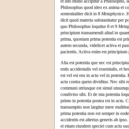
et isto modo accipitur a Philosopho,
Philosophus quod ideo ex anima et cor
sententialiter dicit in 8
Metaphysice
. 
dicit quod materia substantiatur per 
quo Philosophus loquitur 8 et 9
Metap
principium transumendi aliud in quant
prima, quoniam prima potentia est pr
autem secunda, videlicet activa et pa
pacientis. Activa enim est principiu
Alia est potentia que nec est principi
entis accidentalis vel essentialis, et
est vel est ens in actu vel in potenti
actu contra quem dividitur. Nec sibi 
communi utriusque est simul utuumque.
condiviso sibi. Et de ista potentia loq
primo in potentia postea est in actu.
transumptio non largitur mere multitu
prima potentia non est semper in eode
accidentis est alterius generis ab ipso
et etiam eiusdem speciei cum actu suo.