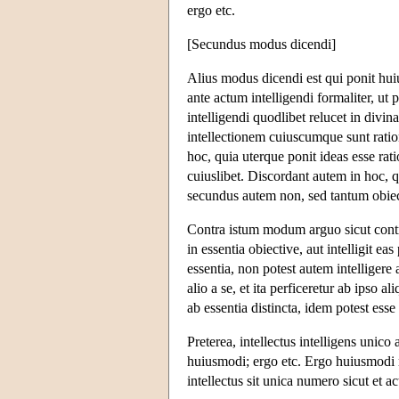
ergo etc.
[Secundus modus dicendi]
Alius modus dicendi est qui ponit huiu
ante actum intelligendi formaliter, ut
intelligendi quodlibet relucet in divin
intellectionem cuiuscumque sunt ratione
hoc, quia uterque ponit ideas esse rat
cuiuslibet. Discordant autem in hoc, q
secundus autem non, sed tantum obiec
Contra istum modum arguo sicut contra
in essentia obiective, aut intelligit 
essentia, non potest autem intelligere
alio a se, et ita perficeretur ab ipso 
ab essentia distincta, idem potest esse 
Preterea, intellectus intelligens unico 
huiusmodi; ergo etc. Ergo huiusmodi rat
intellectus sit unica numero sicut et ac