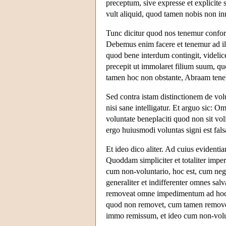
preceptum, sive expresse et explicite 
vult aliquid, quod tamen nobis non in
Tunc dicitur quod nos tenemur confor
Debemus enim facere et tenemur ad illu
quod bene interdum contingit, videlic
precepit ut immolaret filium suum, quo
tamen hoc non obstante, Abraam teneba
Sed contra istam distinctionem de vol
nisi sane intelligatur. Et arguo sic: 
voluntate beneplaciti quod non sit vo
ergo huiusmodi voluntas signi est fals
Et ideo dico aliter. Ad cuius evidenti
Quoddam simpliciter et totaliter impe
cum non-voluntario, hoc est, cum negat
generaliter et indifferenter omnes sa
removeat omne impedimentum ad hoc in
quod non removet, cum tamen removere
immo remissum, et ideo cum non-vol