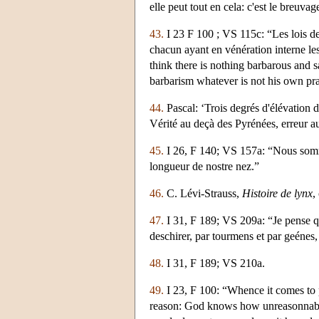
elle peut tout en cela: c'est le breuv
43.
I 23 F 100 ; VS 115c: “Les lois de
chacun ayant en vénération interne les
think there is nothing barbarous and s
barbarism whatever is not his own pr
44.
Pascal: ‘Trois degrés d'élévation 
Vérité au deçà des Pyrénées, erreur 
45.
I 26, F 140; VS 157a: “Nous somme
longueur de nostre nez.”
46.
C. Lévi-Strauss,
Histoire de lynx
,
47.
I 31, F 189; VS 209a: “Je pense q
deschirer, par tourmens et par geénes
48.
I 31, F 189; VS 210a.
49.
I 23, F 100: “Whence it comes to p
reason: God knows how unreasonnably,