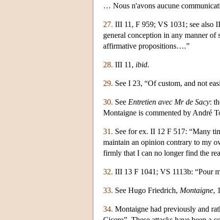
… Nous n'avons aucune communicatio
27.
III 11, F 959; VS 1031; see also I
general conception in any manner of 
affirmative propositions….”
28.
III 11,
ibid
.
29.
See I 23, “Of custom, and not eas
30.
See
Entretien avec Mr de Sacy
: t
Montaigne is commented by André T
31.
See for ex. II 12 F 517: “Many tim
maintain an opinion contrary to my own
firmly that I can no longer find the r
32.
III 13 F 1041; VS 1113b: “Pour moy 
33.
See Hugo Friedrich,
Montaigne
, 
34.
Montaigne had previously and rath
Cicero”. These attacks have been a c