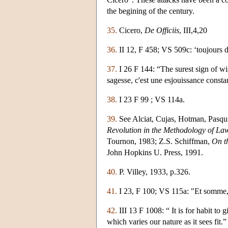
the begining of the century.
35.
Cicero,
De Officiis
, III,4,20
36.
II 12, F 458; VS 509c: ‘toujours de
37.
I 26 F 144: “The surest sign of w
sagesse, c'est une esjouissance consta
38.
I 23 F 99 ; VS 114a.
39.
See Alciat, Cujas, Hotman, Pasquie
Revolution in the Methodology of La
Tournon, 1983; Z.S. Schiffman,
On t
John Hopkins U. Press, 1991.
40.
P. Villey, 1933, p.326.
41.
I 23, F 100; VS 115a: "Et somme, à 
42.
III 13 F 1008: “ It is for habit to gi
which varies our nature as it sees fit.