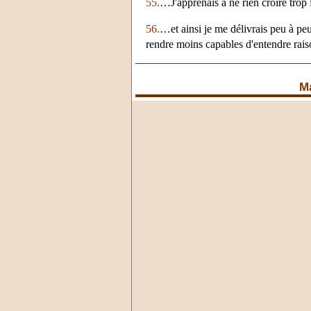
55.
…J'apprenais à ne rien croire trop
56.
…et ainsi je me délivrais peu à pe
rendre moins capables d'entendre rais
Ma