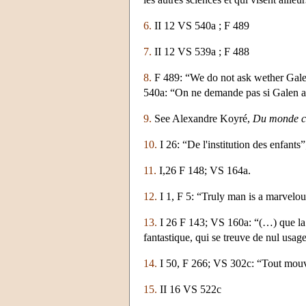
6.
II 12 VS 540a ; F 489
7.
II 12 VS 539a ; F 488
8.
F 489: “We do not ask wether Galen
540a: “On ne demande pas si Galen a rie
9.
See Alexandre Koyré,
Du monde clo
10.
I 26: “De l'institution des enfants”
11.
I,26 F 148; VS 164a.
12.
I 1, F 5: “Truly man is a marvelou
13.
I 26 F 143; VS 160a: “(…) que la 
fantastique, qui se treuve de nul usage
14.
I 50, F 266; VS 302c: “Tout mou
15.
II 16 VS 522c