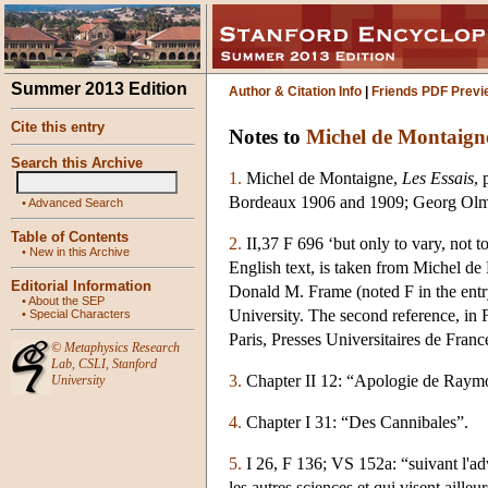
Summer 2013 Edition
Author & Citation Info
|
Friends PDF Previ
Cite this entry
Notes to
Michel de Montaign
Search this Archive
1.
Michel de Montaigne,
Les Essais
,
Bordeaux 1906 and 1909; Georg Olm
•
Advanced Search
Table of Contents
2.
II,37 F 696 ‘but only to vary, not to
•
New in this Archive
English text, is taken from Michel d
Editorial Information
Donald M. Frame (noted F in the entr
•
About the SEP
University. The second reference, in F
•
Special Characters
Paris, Presses Universitaires de Franc
©
Metaphysics Research
Lab
,
CSLI
,
Stanford
3.
Chapter II 12: “Apologie de Raym
University
4.
Chapter I 31: “Des Cannibales”.
5.
I 26, F 136; VS 152a: “suivant l'advi
les autres sciences et qui visent ailleur