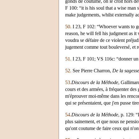
gonds de coutume, on le croit hors de
F 100: “it is his soul that a wise ma
make judgements, whilst externally ac
50.
I 23, F 102: “Whoever wants to get
reason, he will fell his judgment as i
voudra se défaire de ce violent préjudi
jugement comme tout bouleversé, et re
51.
I 23, F 101; VS 116c: “donner un 
52.
See Pierre Charron,
De la sagess
53.
Discours de la Méthode
, Gallimar
cours et des armées, à fréquenter des 
m'éprouver moi-même dans les rencontre
qui se présentaient, que j'en pusse tire
54.
Discours de la Méthode
, p. 129: 
plus sainement, et que nous ne pension
qu'ont coutume de faire ceux qui n'o