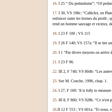
16.
I 25 “ Du pedantisme”; “Of pedan
17.
I 30, VS 198c: “Calliclez, en Plato
enfoncer outre les bornes du profit ; 
rend un homme sauvage et vicieux, d
18.
I 23 F 100 ; VS 115
19.
I 26 F 140; VS 157a: “Il se tire u
20.
I 1 “Par divers moyens on arrive à 
21.
I 23 F 96.
22.
III 2, F 740; VS 804b: “Les autre
23.
See M. Conche, 1996, chap. 1.
24.
I 27, F 160: ‘It is folly to measur
25.
III 8, F 860; VS 928b. “Ce n'est pa
26.
II 12 F 553 ; VS 601a: “Et nous, et